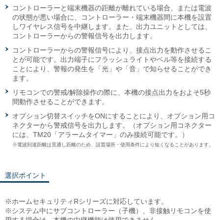
コントローラーと端末機器の距離が離れている場合、または電波
の状態が悪い場合に、コントローラー・端末機器間に本機を設置
しワイヤレス信号を中継します。また、出力ユニットとしては、
コントローラーからの警報信号を出力します。
コントローラーからの警報信号により、接点出力を動作させるこ
とが可能です。出力端子にフラッシュライトやベル等を接続する
ことにより、警報の発生を「光」や「音」で知らせることができ
ます。
リモコンでの警戒/解除操作の際に、本機の接点出力をおよそ5秒
間動作させることができます。
オプション切替スイッチをONにすることにより、オプション用コ
ネクターから警戒信号を出力します。（オプション用コネクター
には、TM20「アラームタイマー」のみ接続可能です。）
※電波到達距離は見通し距離のため、設置場所・使用条件により短くなることがあります。
選択ポイント
※ホームセキュリティRシリーズに対応しています。
※システム中にサブコントローラー（子機）、非接触リモコンを使