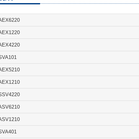
AEX6220
AEX1220
AEX4220
SVA101
AEX5210
AEX1210
SSV4220
ASV6210
ASV1210
SVA401