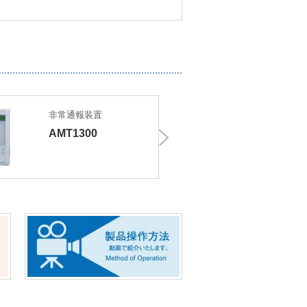
非常通報装置
ISDN自
AMT1300
CT60i