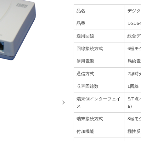
品名
デジタ
品番
DSU64
適用回線
総合デ
回線接続方式
6極モ
使用電源
局給電
通信方式
2線時
収容回線数
1回線
端末側インターフェイ
S/T点
ス
a）
端末接続方式
8極モ
付加機能
極性反