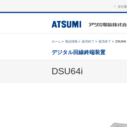
会社案
ホーム
>
製品情報
>
販売終了
>
販売終了
>
DSU64i
デジタル回線終端装置
DSU64i