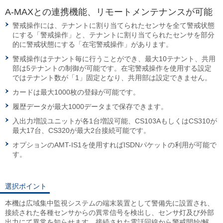
A-MAXとの連携機能、リモートメンテナンスが可能
警戒操作には、テナントに割り当てられたセンサを全て警戒状態
にする「警戒操作」と、テナントに割り当てられたセンサを部分
的に警戒状態にする「在宅警戒操作」があります。
警戒操作はテナント毎に行うことができ、最大10テナント、共用
部は5テナントの制御が可能です。在宅警戒操作を使用する設定
ではテナント数が「1」固定となり、共用部は設定できません。
カードは最大1000枚の登録が可能です。
履歴データが最大1000データまで保存できます。
入出力増設ユニットが各1台増設可能、CS103AもしくはCS310が
最大17台、CS320が最大2台接続可能です。
オプションのAMT-IS1を使用すればISDNパケットの利用が可能で
す。
選択ポイント
本機は広域集中監視システムの端末装置として警備先に設置され、
接続された各種センサからの異常信号を検出し、センサ灯及び外部
出力にて異常を知らせます。接続された電話回線から警戒開始/解