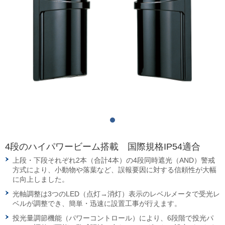
4段のハイパワービーム搭載 国際規格IP54適合
上段・下段それぞれ2本（合計4本）の4段同時遮光（AND）警戒
方式により、小動物や落葉など、誤報要因に対する信頼性が大幅
に向上しました。
光軸調整は3つのLED（点灯→消灯）表示のレベルメータで受光レ
ベルが調整でき、簡単・迅速に設置工事が行えます。
投光量調節機能（パワーコントロール）により、6段階で投光パ