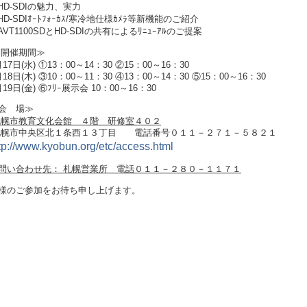
 HD-SDIの魅力、実力
 HD-SDIｵｰﾄﾌｫｰｶｽ/寒冷地仕様ｶﾒﾗ等新機能のご紹介
 AVT1100SDとHD-SDIの共有によるﾘﾆｭｰｱﾙのご提案
 開催期間≫
月
17
日
(
水
)
①
13
：
00
～
14
：
30
②
15
：
00
～
16
：
30
月
18
日
(
木
)
③
10
：
00
～
11
：
30
④
13
：
00
～
14
：
30
⑤
15
：
00
～
16
：
30
月
19
日
(
金
)
⑥ﾌﾘｰ展示会
10
：
00
～
16
：
30
会 場≫
札幌市教育文化会館 ４階 研修室４０２
札幌市中央区北１条西１３丁目 電話番号０１１－２７１－５８２１
tp://www.kyobun.org/etc/access.html
問い合わせ先：
札幌営業所 電話０１１－２８０－１１７１
様のご参加をお待ち申し上げます。