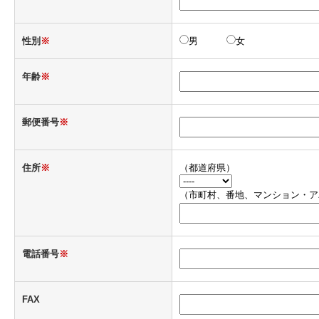
性別
※
男
女
年齢
※
郵便番号
※
住所
※
（都道府県）
（市町村、番地、マンション・ア
電話番号
※
FAX