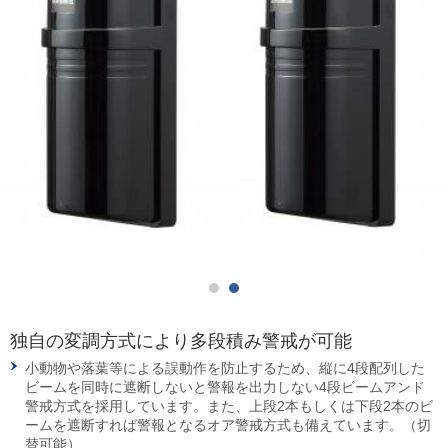
独自の変調方式により多段積み警戒が可能
小動物や落葉等による誤動作を防止するため、縦に4段配列した
ビームを同時に遮断しないと警報を出力しない4段ビームアンド
警戒方式を採用しています。また、上段2本もしくは下段2本のビ
ームを遮断すれば警報となるオア警戒方式も備えています。（切
替可能）