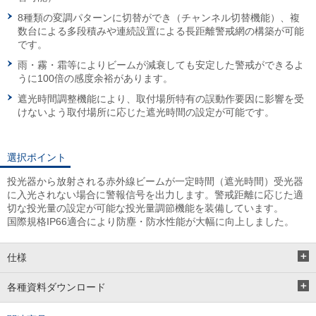
8種類の変調パターンに切替ができ（チャンネル切替機能）、複
数台による多段積みや連続設置による長距離警戒網の構築が可能
です。
雨・霧・霜等によりビームが減衰しても安定した警戒ができるよ
うに100倍の感度余裕があります。
遮光時間調整機能により、取付場所特有の誤動作要因に影響を受
けないよう取付場所に応じた遮光時間の設定が可能です。
選択ポイント
投光器から放射される赤外線ビームが一定時間（遮光時間）受光器
に入光されない場合に警報信号を出力します。警戒距離に応じた適
切な投光量の設定が可能な投光量調節機能を装備しています。
国際規格IP66適合により防塵・防水性能が大幅に向上しました。
仕様
各種資料ダウンロード