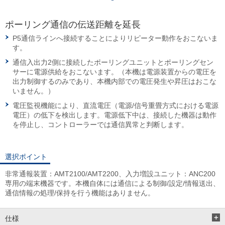
ポーリング通信の伝送距離を延長
P5通信ラインへ接続することによりリピーター動作をおこないま
す。
通信入出力2側に接続したポーリングユニットとポーリングセン
サーに電源供給をおこないます。（本機は電源装置からの電圧を
出力制御するのみであり、本機内部での電圧発生や昇圧はおこな
いません。）
電圧監視機能により、直流電圧（電源/信号重畳方式における電源
電圧）の低下を検出します。電源低下中は、接続した機器は動作
を停止し、コントローラーでは通信異常と判断します。
選択ポイント
非常通報装置：AMT2100/AMT2200、入力増設ユニット：ANC200
専用の端末機器です。本機自体には通信による制御/設定/情報送出、
通信情報の処理/保持を行う機能はありません。
仕様