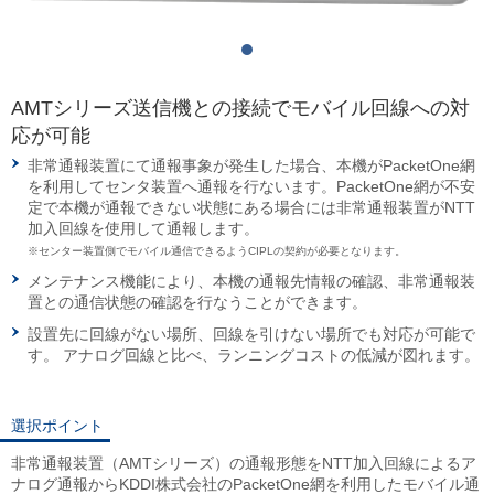
AMTシリーズ送信機との接続でモバイル回線への対
応が可能
非常通報装置にて通報事象が発生した場合、本機がPacketOne網
を利用してセンタ装置へ通報を行ないます。PacketOne網が不安
定で本機が通報できない状態にある場合には非常通報装置がNTT
加入回線を使用して通報します。
※センター装置側でモバイル通信できるようCIPLの契約が必要となります。
メンテナンス機能により、本機の通報先情報の確認、非常通報装
置との通信状態の確認を行なうことができます。
設置先に回線がない場所、回線を引けない場所でも対応が可能で
す。 アナログ回線と比べ、ランニングコストの低減が図れます。
選択ポイント
非常通報装置（AMTシリーズ）の通報形態をNTT加入回線によるア
ナログ通報からKDDI株式会社のPacketOne網を利用したモバイル通