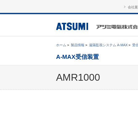
会社案
ホーム
>
製品情報
>
遠隔監視システム A-MAX
>
受
A-MAX受信装置
AMR1000