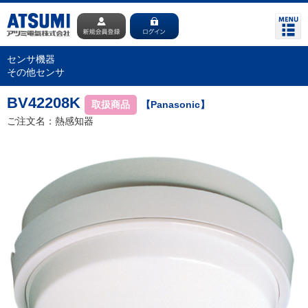
センサ機器
その他センサ
BV42208K
取扱商品
【Panasonic】
ご注文名：熱感知器