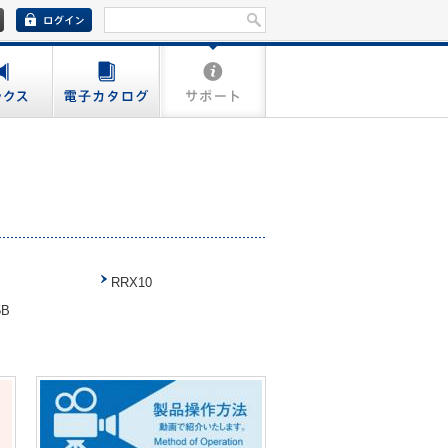
RRX10
5B