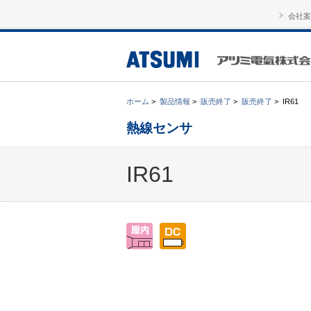
会社案
ホーム
>
製品情報
>
販売終了
>
販売終了
>
IR61
熱線センサ
IR61